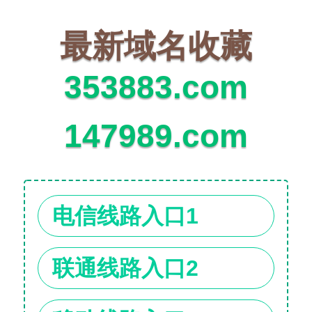
最新域名收藏
353883.com
147989.com
电信线路入口1
联通线路入口2